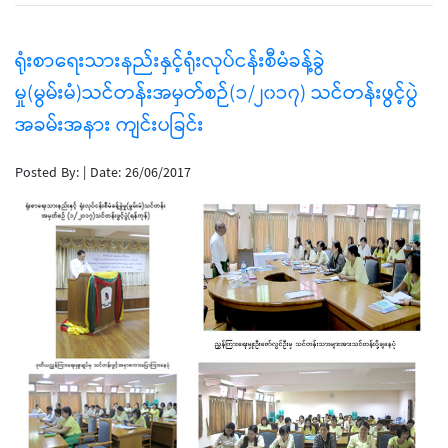
ရုံးစာရေးသားနည်းနှင့်ရုံးလုပ်ငန်းစီမံခန့်ခွဲ
မှု(မွမ်းမံ)သင်တန်းအမှတ်စဉ်(၁/၂၀၁၇) သင်တန်းဖွင့်ပွဲ
အခမ်းအနား ကျင်းပခြင်း
Posted By:
|
Date: 26/06/2017