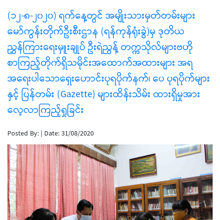
(၁၂-၈-၂၀၂၀) ရက်နေ့တွင် အမျိုးသားမှတ်တမ်းများ
မော်ကွန်းတိုက်ဦးစီးဌာန (ရန်ကုန်ရုံးခွဲ)မှ ဒုတိယ
ညွှန်ကြားရေးမှူးချုပ် ဦးရဲညွန့် တက္ကသိုလ်များဗဟို
စာကြည့်တိုက်ရှိသမိုင်းအထောက်အထားများ အရ
အရေးပါသောရှေးဟောင်းပုရပိုက်နက်၊ ပေ ပုရပိုက်များ
နှင့် ပြန်တမ်း (Gazette) များထိန်းသိမ်း ထားရှိမှုအား
လေ့လာကြည့်ရှုခြင်း
Posted By:
|
Date: 31/08/2020