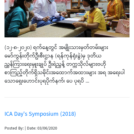
(၁၂-၈-၂၀၂၀) ရက်နေ့တွင် အမျိုးသားမှတ်တမ်းများ
မော်ကွန်းတိုက်ဦးစီးဌာန (ရန်ကုန်ရုံးခွဲ)မှ ဒုတိယ
ညွှန်ကြားရေးမှူးချုပ် ဦးရဲညွန့် တက္ကသိုလ်များဗဟို
စာကြည့်တိုက်ရှိသမိုင်းအထောက်အထားများ အရ အရေးပါ
သောရှေးဟောင်းပုရပိုက်နက်၊ ပေ ပုရပိ ...
ICA Day's Symposium (2018)
Posted By:
|
Date: 03/06/2020