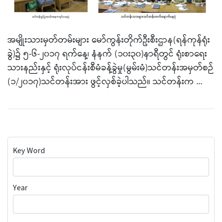
အမျိုးသားမှတ်တမ်းများ မော်ကွန်းတိုက်ဦးစီးဌာန(ရန်ကုန်ရုံး
ခွဲ)၌ ၅-၆-၂၀၁၇ ရက်နေ့၊ နံနက် (၁၀း၃၀)နာရီတွင် ရုံးစာရေး
သားနည်းနှင့် ရုံးလုပ်ငန်းစီမံခန့်ခွဲမှု(မွမ်းမံ)သင်တန်းအမှတ်စဉ်
(၁/၂၀၁၇)သင်တန်းအား ဖွင့်လှစ်ခဲ့ပါသည်။ သင်တန်းက ...
Key Word
Year